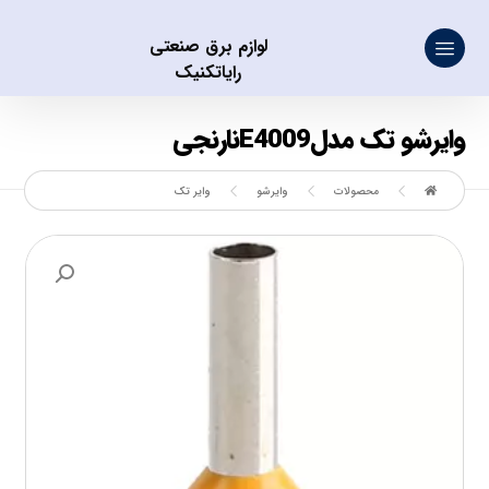
لوازم برق صنعتی
رایاتکنیک
وایرشو تک مدلE4009نارنجی
محصولات
وایرشو
وایر تک
بزرگنمایی تصویر