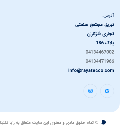
آدرس:
تبریز، مجتمع صنعتی
تجاری فلزکاران
پلاک 186
04134467002
04134471966
info@rayatecco.com
© تمام حقوق مادی و معنوی این سایت متعلق به رایا تکنی